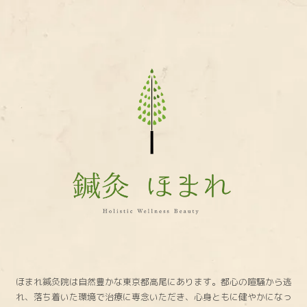
鍼
灸
ほ
ま
れ
ほまれ鍼灸院は自然豊かな東京都高尾にあります。都心の喧騒から逃
れ、落ち着いた環境で治療に専念いただき、心身ともに健やかになっ