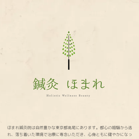
鍼
灸
ほ
ま
れ
ほまれ鍼灸院は自然豊かな東京都高尾にあります。都心の喧騒から逃
れ、落ち着いた環境で治療に専念いただき、心身ともに健やかになっ