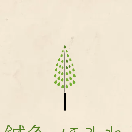
鍼
灸
ほ