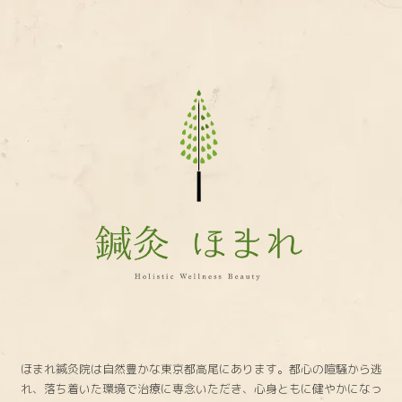
鍼
灸
ほ
ま
れ
ほまれ鍼灸院は自然豊かな東京都高尾にあります。都心の喧騒から逃
れ、落ち着いた環境で治療に専念いただき、心身ともに健やかになっ