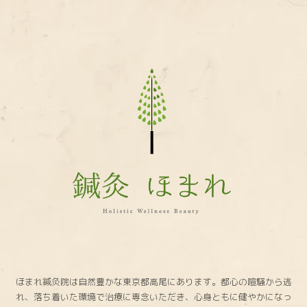
鍼
灸
ほ
ま
れ
ほまれ鍼灸院は自然豊かな東京都高尾にあります。都心の喧騒から逃
れ、落ち着いた環境で治療に専念いただき、心身ともに健やかになっ